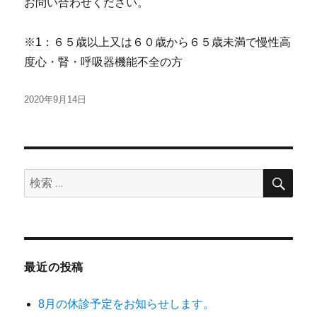
お問い合わせください。
※1：６５歳以上又は６０歳から６５歳未満で慢性高
度心・腎・呼吸器機能不全の方
投
2020年9月14日
稿
日:
検
検
索
索:
最近の投稿
8月の休診予定をお知らせします。